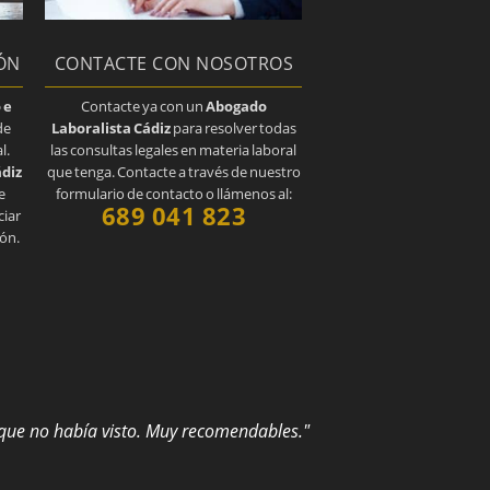
IÓN
CONTACTE CON NOSOTROS
 e
Contacte ya con un
Abogado
de
Laboralista Cádiz
para resolver todas
l.
las consultas legales en materia laboral
ádiz
que tenga. Contacte a través de nuestro
e
formulario de contacto o llámenos al:
689 041 823
ciar
ión.
 que no había visto. Muy recomendables."