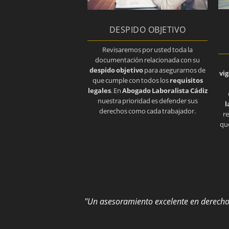
DESPIDO OBJETIVO
Revisaremos por usted toda la
documentación relacionada con su
despido objetivo
para asegurarnos de
vi
que cumple con todos los
requisitos
legales
. En
Abogado Laboralista Cádiz
nuestra prioridad es defender sus
l
derechos como cada trabajador.
re
que
"Un asesoramiento excelente en derecho 