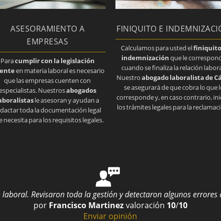
ASESORAMIENTO A
FINIQUITO E INDEMNIZAC
EMPRESAS
Calculamos para usted el
finiquito
indemnización
que le correspon
Para
cumplir con la legislación
cuando se finaliza la relación labora
gente
en materia laboral es necesario
Nuestro
abogado laboralista de C
que las empresas cuenten con
se asegurará de que cobra lo que l
especialistas. Nuestros
abogados
corresponde y, en caso contrario, ini
aboralistas
le asesoran y ayudan a
los trámites legales para la reclamac
dactar toda la documentación legal
 necesita para los requisitos legales.
laboral. Revisaron toda la gestión y detectaron algunos errores
por
Francisco Martinez
valoración
10
/
10
Enviar opinión